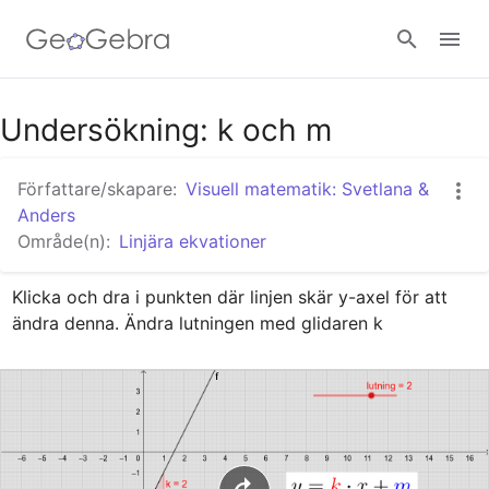
Google Classroom - Interaktiva lektioner
Undersökning: k och m
Författare/skapare:
Visuell matematik: Svetlana &
GeoGebra Classroom - Interaktiva lektioner
Anders
Område(n):
Linjära ekvationer
Logga in
Klicka och dra i punkten där linjen skär y-axel för att 
ändra denna. Ändra lutningen med glidaren k