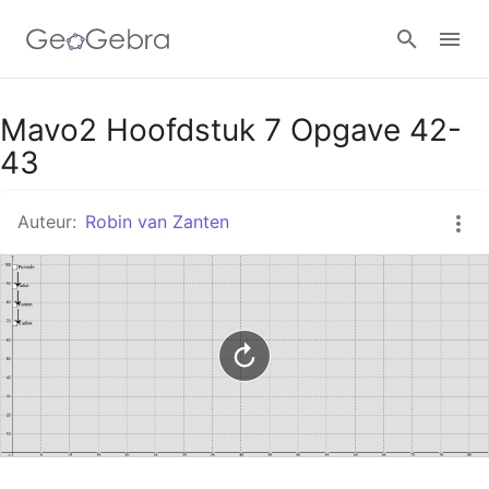
Google Classroom
Mavo2 Hoofdstuk 7 Opgave 42-
43
GeoGebra Klaslokaal
Auteur:
Robin van Zanten
Aanmelden