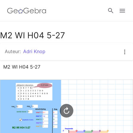
Google Classroom
M2 WI H04 5-27
Auteur:
Adri Knop
GeoGebra Klaslokaal
M2 WI H04 5-27
Aanmelden