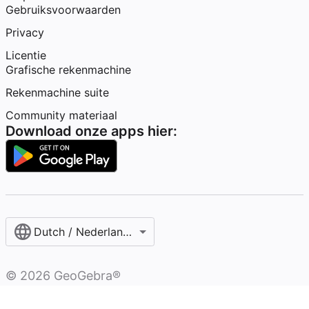
Gebruiksvoorwaarden
Privacy
Licentie
Grafische rekenmachine
Rekenmachine suite
Community materiaal
Download onze apps hier:
Dutch / Nederlands‎ (België)‎
©
2026
GeoGebra®