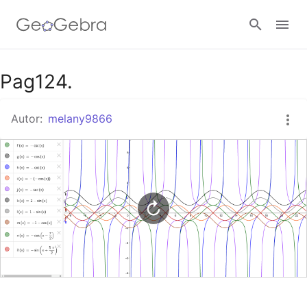
Google Classroom
Pag124.
Autor:
melany9866
GeoGebra Classroom
Abrir sesión