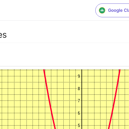
Google C
es