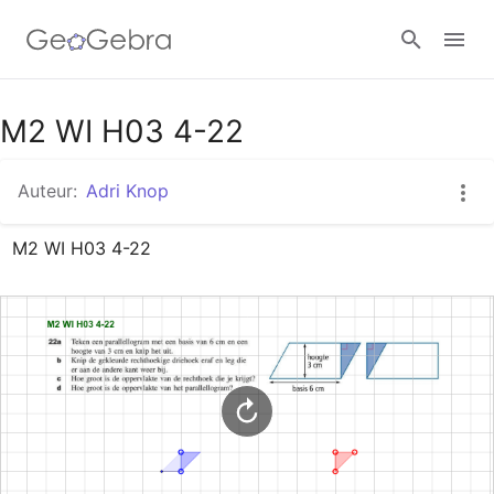
Google Classroom
M2 WI H03 4-22
Auteur:
Adri Knop
GeoGebra Klaslokaal
M2 WI H03 4-22
Aanmelden