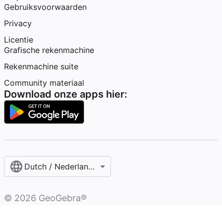
Gebruiksvoorwaarden
Privacy
Licentie
Grafische rekenmachine
Rekenmachine suite
Community materiaal
Download onze apps hier:
Dutch / Nederlands‎ (België)‎
©
2026
GeoGebra®