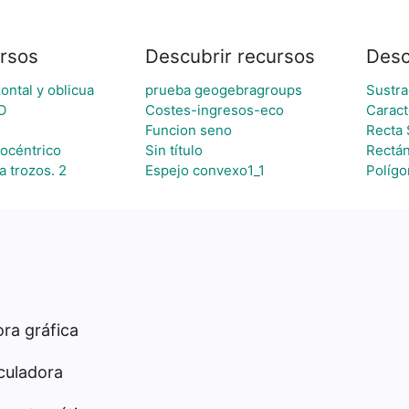
rsos
Descubrir recursos
Desc
zontal y oblicua
prueba geogebragroups
Sustra
O
Costes-ingresos-eco
Caract
s
Funcion seno
Recta 
tocéntrico
Sin título
Rectá
a trozos. 2
Espejo convexo1_1
Polígo
ra gráfica
culadora