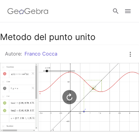
Google Classroom
Metodo del punto unito
Autore:
Franco Cocca
GeoGebra Classroom
Accedi