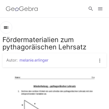
Google Classroom
Fördermaterialien zum
Kapitel
GeoGebra Classroom
pythagoräischen Lehrsatz
Fördermaterialien zum pythagoräischen Lehrsatz
Didaktischer Kommentar
Autor:
melanie.erlinger
Anmelden
Diagnoseaufgaben
Fördermaterialien