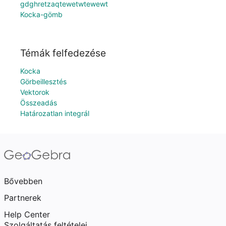
gdghretzaqtewetwtewewt
Kocka-gömb
Témák felfedezése
Kocka
Görbeillesztés
Vektorok
Összeadás
Határozatlan integrál
Bővebben
Partnerek
Help Center
Szolgáltatás feltételei