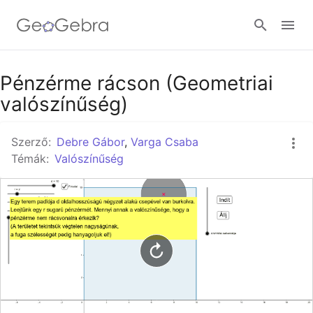
Google Classroom
Pénzérme rácson (Geometriai
valószínűség)
GeoGebra Classroom
Szerző:
Debre Gábor
,
Varga Csaba
Témák:
Valószínűség
Bejelentkezés