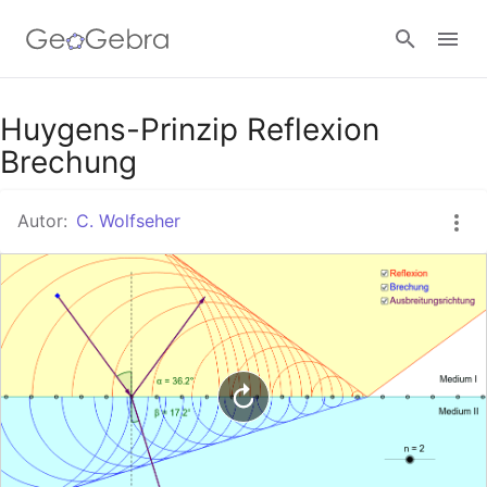
Google Classroom
Huygens-Prinzip Reflexion
Brechung
GeoGebra Classroom
Autor:
C. Wolfseher
Anmelden