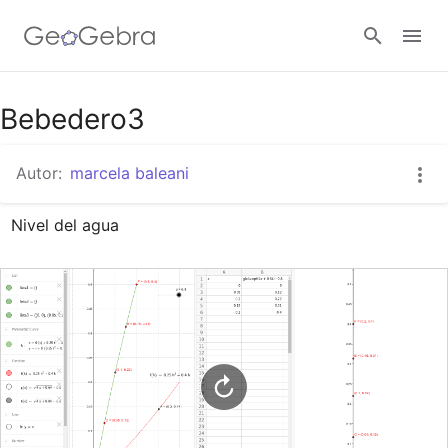
Google Classroom
Bebedero3
Autor:
marcela baleani
GeoGebra Classroom
Nivel del agua
Abrir sesión