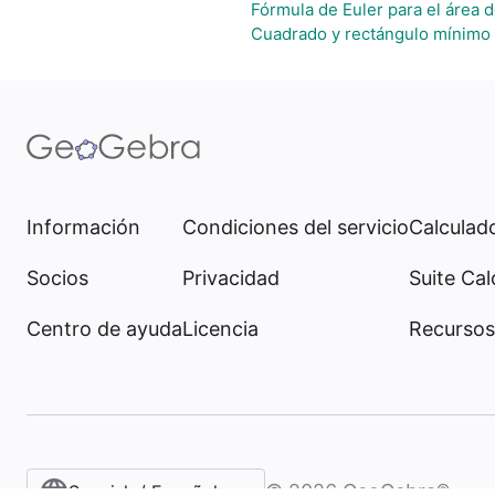
Fórmula de Euler para el área d
Cuadrado y rectángulo mínimo 
Información
Condiciones del servicio
Calculado
Socios
Privacidad
Suite Cal
Centro de ayuda
Licencia
Recursos
©
2026
GeoGebra®
Spanish / Español (internacional)