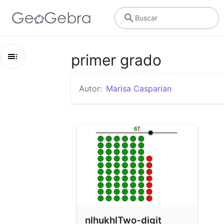
Buscar
primer grado
Esquema
Autor:
Marisa Casparian
primer grado
nlhukhlTwo-digit whole numbers
nlhukhlTwo-digit