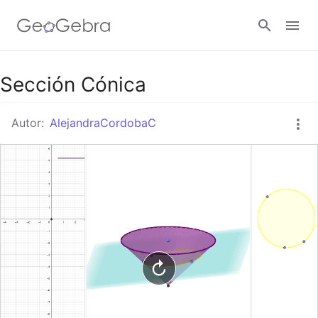
Google Classroom
Sección Cónica
Autor:
AlejandraCordobaC
GeoGebra Classroom
Abrir sesión