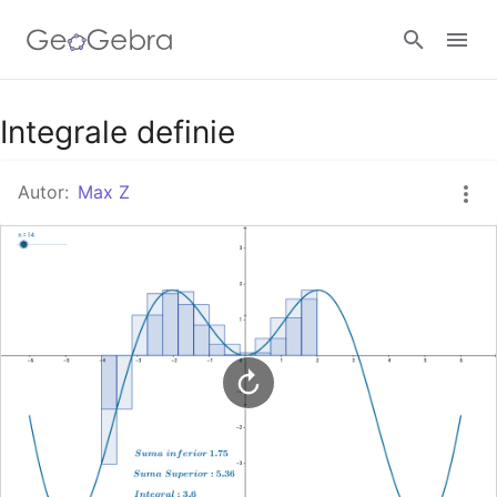
Google Classroom
Integrale definie
Autor:
Max Z
GeoGebra Classroom
Anmelden