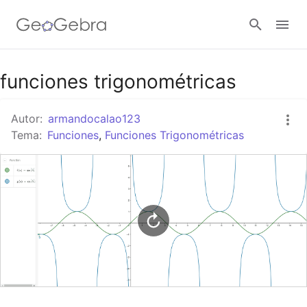
Google Classroom
funciones trigonométricas
Autor:
armandocalao123
GeoGebra Classroom
Tema:
Funciones
,
Funciones Trigonométricas
Abrir sesión