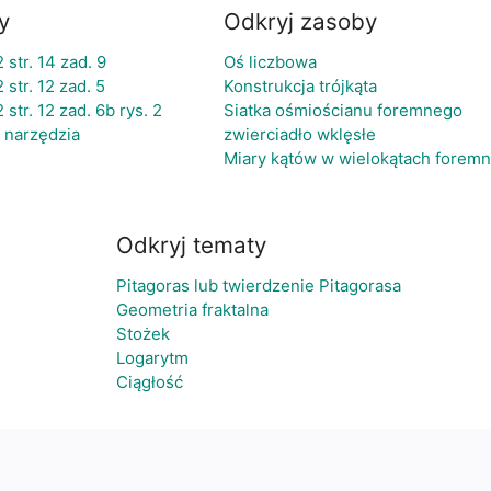
y
Odkryj zasoby
 str. 14 zad. 9
Oś liczbowa
str. 12 zad. 5
Konstrukcja trójkąta
str. 12 zad. 6b rys. 2
Siatka ośmiościanu foremnego
 narzędzia
zwierciadło wklęsłe
Miary kątów w wielokątach forem
Odkryj tematy
Pitagoras lub twierdzenie Pitagorasa
Geometria fraktalna
Stożek
Logarytm
Ciągłość