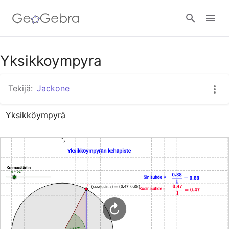
Google Classroom
Yksikkoympyra
Tekijä:
Jackone
GeoGebra Classroom
Yksikköympyrä
Kirjaudu