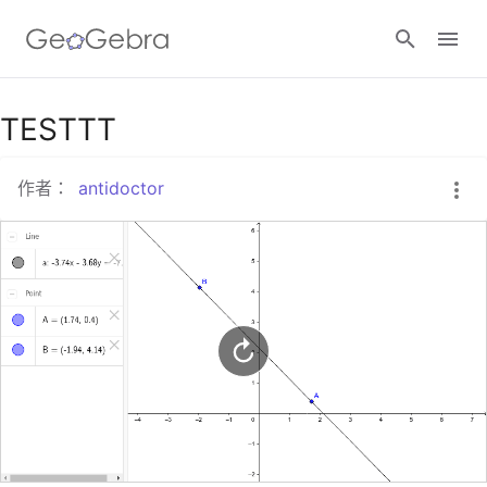
Google Classroom
TESTTT
作者：
antidoctor
GeoGebra Classroom
登入