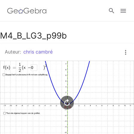
Google Classroom
M4_B_LG3_p99b
Auteur:
chris cambré
GeoGebra Klaslokaal
Aanmelden