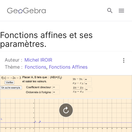
Google Classroom
Fonctions affines et ses
paramètres.
Classe GeoGebra
Auteur :
Michel IROIR
Thème :
Fonctions
,
Fonctions Affines
Se connecter