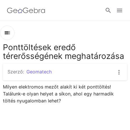
Google Classroom
Ponttöltések eredő
Áttekintés
GeoGebra Classroom
térerősségének meghatározása
Ponttöltések eredő térerősségének meghatározása
Ponttöltések eredő térerősségének meghatározása
Szerző:
Geomatech
Bejelentkezés
Milyen elektromos mezőt alakít ki két ponttöltés! 
Találunk-e olyan helyet a síkon, ahol egy harmadik 
töltés nyugalomban lehet?