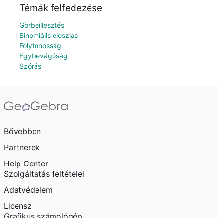
Témák felfedezése
Görbeillesztés
Binomiális eloszlás
Folytonosság
Egybevágóság
Szórás
Bővebben
Partnerek
Help Center
Szolgáltatás feltételei
Adatvédelem
Licensz
Grafikus számológép