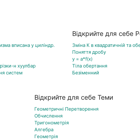
Відкрийте для себе 
изма вписана у циліндр.
Зміна К в квадратичній та об
Поняття дробу
y = a*f(x)
різки-н хуулбар
Тіла обертання
ня систем
Безіменний
Відкрийте для себе Теми
Геометричні Перетворення
Обчислення
Тригонометрія
Алгебра
Геометрія