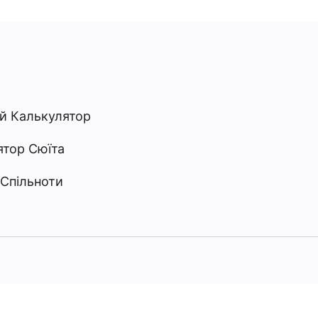
ий Калькулятор
ятор Сюїта
 Спільноти