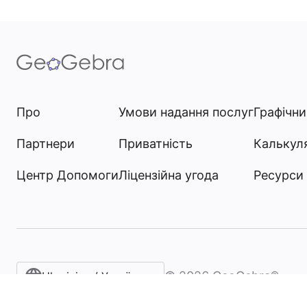
Про
Умови надання послуг
Графічн
Партнери
Приватність
Калькул
Центр Допомоги
Ліцензійна угода
Ресурси
©
2026
GeoGebra®
Ukrainian / Українська мова‎