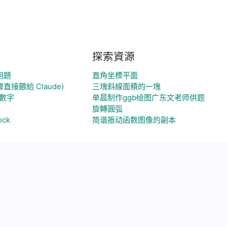
探索資源
幾何題
直角坐標平面
直接餵給 Claude)
三塊斜線面積的一塊
數字
单晨制作ggb绘图广东文老师供题
旋轉圓弧
ock
简谐振动函数图像的副本