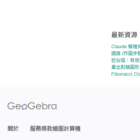
最新資源
Claude 解
國旗 (作圖步驟
近似值：有效
畫出對稱圖形
Fibonacci Cl
關於
服務條款
繪圖計算機