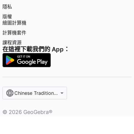
隱私
版權
繪圖計算機
計算機套件
課程資源
在這裡下載我們的 App：
Chinese Traditional / 繁體中文
©
2026
GeoGebra®