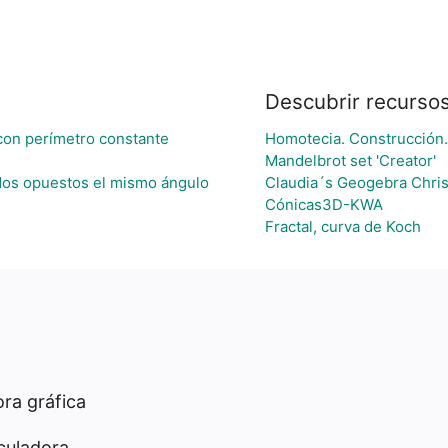
Descubrir recurso
con perímetro constante
Homotecia. Construcción.
Mandelbrot set 'Creator'
ados opuestos el mismo ángulo
Claudia´s Geogebra Chri
Cónicas3D-KWA
Fractal, curva de Koch
ra gráfica
culadora