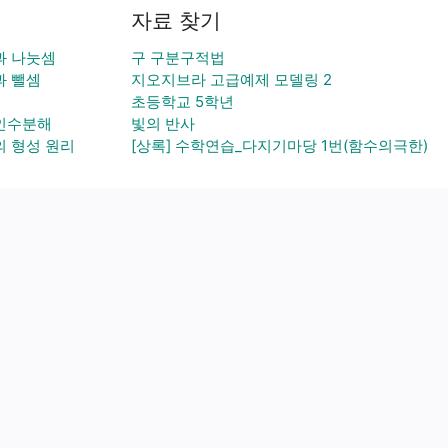
자료 찾기
과 나눗셈
구 구분구적법
과 뺄셈
지오지브라 고급예제 모델링 2
초등학교 5학년
인수분해
빛의 반사
 형성 원리
[상록] 수학연습_다지기마당 1번(함수의극한)