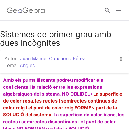
Google Classroom
Sistemes de primer grau amb
dues incògnites
Aula GeoGebra
Autor:
Juan Manuel Couchoud Pérez
Tema:
Angles
Valideu-vos
Amb els punts lliscants podreu modificar els 
coeficients i la relació entre les expressions 
algebraiques del sistema. NO OBLIDEU: 
La superfície 
de color rosa, les rectes i semirectes contínues de 
color roig i el punt de color roig FORMEN part de la 
SOLUCIÓ del sistema
. La superfície de color blanc, les 
rectes i semirectes discontínues i el punt de color 
blanc NO FORMEN part de la SOLUCIÓ.