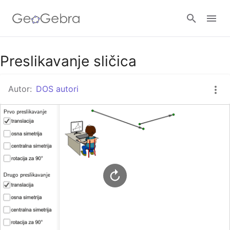
Google Classroom
Preslikavanje sličica
Autor:
DOS autori
GeoGebra Razred
Prijavi se