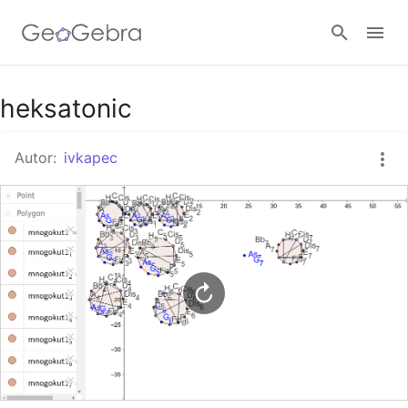
Google Classroom
heksatonic
Autor:
ivkapec
GeoGebra Razred
Prijavi se