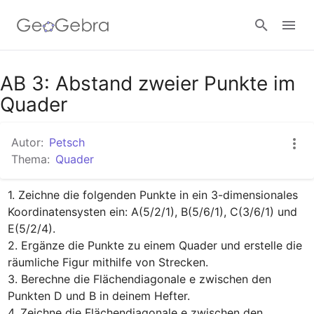
Google Classroom
AB 3: Abstand zweier Punkte im
Quader
GeoGebra Classroom
Autor:
Petsch
Thema:
Quader
Anmelden
1. Zeichne die folgenden Punkte in ein 3-dimensionales 
Koordinatensysten ein: A(5/2/1), B(5/6/1), C(3/6/1) und 
E(5/2/4).

2. Ergänze die Punkte zu einem Quader und erstelle die 
räumliche Figur mithilfe von Strecken.

3. Berechne die Flächendiagonale e zwischen den 
Punkten D und B in deinem Hefter.

4. Zeichne die Flächendiagonale e zwischen den 