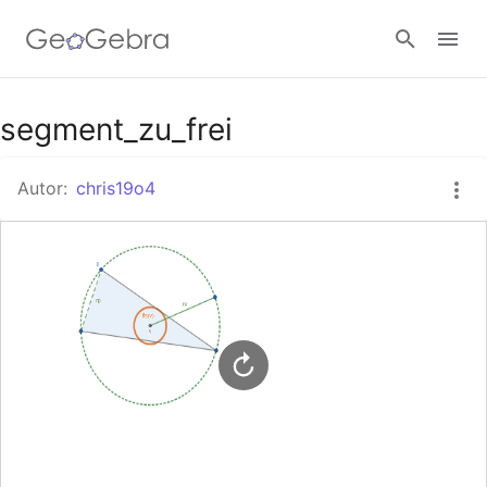
Google Classroom
segment_zu_frei
Autor:
chris19o4
GeoGebra Classroom
Anmelden