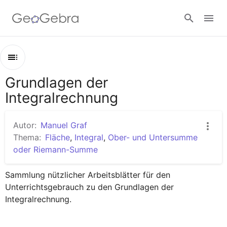
Google Classroom
Grundlagen der
Kapitel
GeoGebra Classroom
Integralrechnung
Grundlagen der Integralrechnung
Unter- und Obersumme
Autor:
Manuel Graf
Anmelden
Riemannsumme 1
Thema:
Fläche
,
Integral
,
Ober- und Untersumme
oder Riemann-Summe
Fläche Stammfunktion 1
Fläche Stammfunktion 2
Sammlung nützlicher Arbeitsblätter für den 
Unterrichtsgebrauch zu den Grundlagen der 
Fläche zwischen zwei Funktionsgraphen
Integralrechnung.
Fläche zwischen zwei Graphen