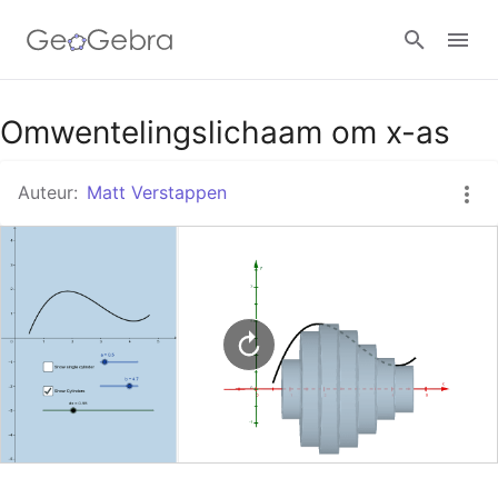
Google Classroom
Omwentelingslichaam om x-as
Auteur:
Matt Verstappen
GeoGebra Klaslokaal
Aanmelden