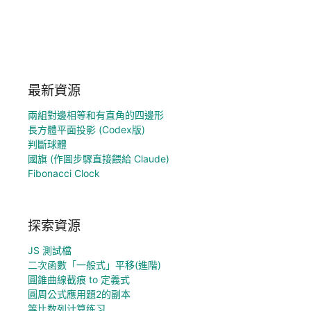
最新資源
兩組對邊相等和有直角的四邊形
長方體平面投影 (Codex版)
判斷球體
國旗 (作圖步驟直接餵給 Claude)
Fibonacci Clock
探索資源
JS 測試檔
二次函數「一般式」平移(進階)
圓錐曲線截痕 to 定義式
圓周公式應用題2的副本
等比数列计算练习