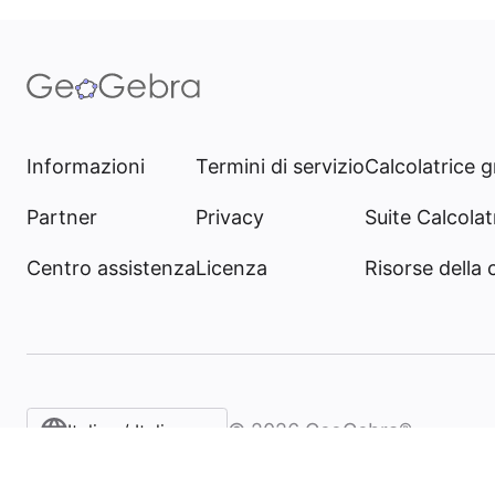
Informazioni
Termini di servizio
Calcolatrice g
Partner
Privacy
Suite Calcolatr
Centro assistenza
Licenza
Risorse della
©
2026
GeoGebra®
Italian / Italiano‎