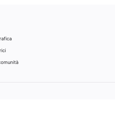
rafica
ici
 comunità