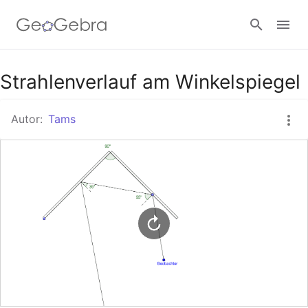
Google Classroom
Strahlenverlauf am Winkelspiegel
Autor:
Tams
GeoGebra Classroom
Anmelden