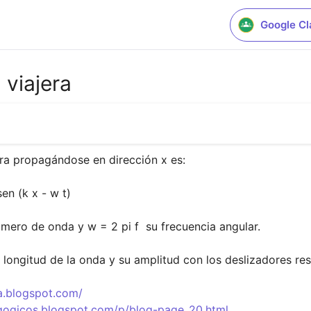
Google C
 viajera
era propagándose en dirección x es:

úmero de onda y w = 2 pi f  su frecuencia angular.

a longitud de la onda y su amplitud con los deslizadores res
a.blogspot.com/
gogicos.blogspot.com/p/blog-page_20.html