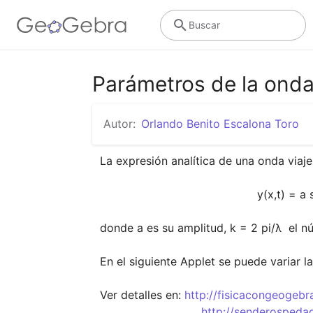
Buscar
Parámetros de la onda
Autor:
Orlando Benito Escalona Toro
La expresión analítica de una onda viaj
                                             y(x,t) = a sen (k x - w t) 

donde a es su amplitud, k = 2 pi/λ  el n
En el siguiente Applet se puede variar l
Ver detalles en: 
http://fisicacongeogebr
http://senderospeda