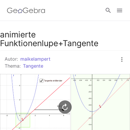
Google Classroom
animierte
Funktionenlupe+Tangente
GeoGebra Classroom
Autor:
maikelampert
Thema:
Tangente
Anmelden