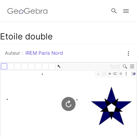
Google Classroom
Etoile double
Auteur :
IREM Paris Nord
Classe GeoGebra
Se connecter