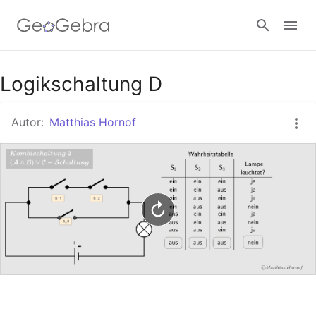
Google Classroom
Logikschaltung D
Autor:
Matthias Hornof
GeoGebra Classroom
Anmelden