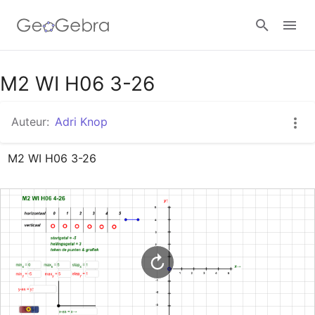
Google Classroom
M2 WI H06 3-26
Auteur:
Adri Knop
GeoGebra Klaslokaal
M2 WI H06 3-26
Aanmelden