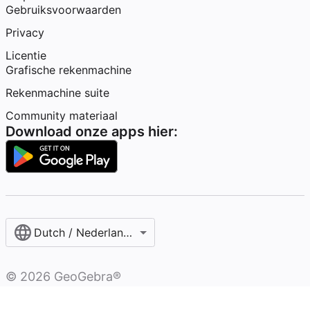
Gebruiksvoorwaarden
Privacy
Licentie
Grafische rekenmachine
Rekenmachine suite
Community materiaal
Download onze apps hier:
Dutch / Nederlands‎ (België)‎
©
2026
GeoGebra®