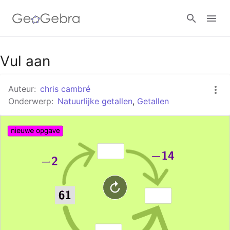
Google Classroom
Vul aan
Auteur:
chris cambré
GeoGebra Klaslokaal
Onderwerp:
Natuurlijke getallen
,
Getallen
Aanmelden