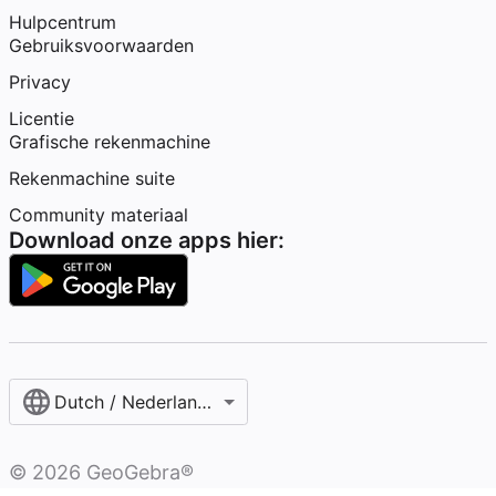
Hulpcentrum
Gebruiksvoorwaarden
Privacy
Licentie
Grafische rekenmachine
Rekenmachine suite
Community materiaal
Download onze apps hier:
Dutch / Nederlands‎ (België)‎
©
2026
GeoGebra®