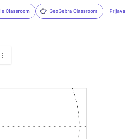
le Classroom
GeoGebra Classroom
Prijava