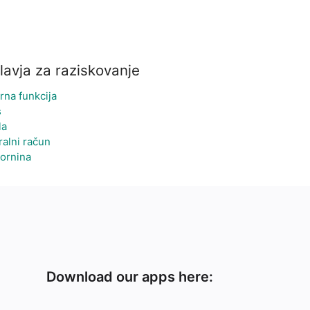
lavja za raziskovanje
rna funkcija
s
la
ralni račun
ornina
Download our apps here: