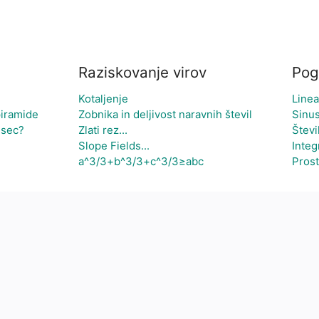
Raziskovanje virov
Pog
Kotaljenje
Linea
iramide
Zobnika in deljivost naravnih števil
Sinu
esec?
Zlati rez...
Števi
Slope Fields...
Integ
a^3/3+b^3/3+c^3/3≥abc
Prost