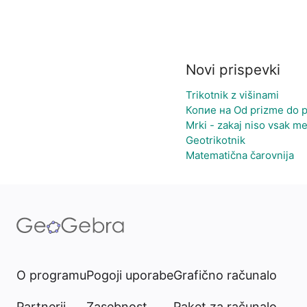
Novi prispevki
Trikotnik z višinami
Копие на Od prizme do p
Mrki - zakaj niso vsak m
Geotrikotnik
Matematična čarovnija
O programu
Pogoji uporabe
Grafično računalo
Partnerji
Zasebnost
Paket za računalo