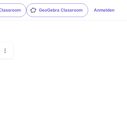
Classroom
GeoGebra Classroom
Anmelden