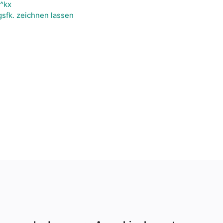
e^kx
sfk. zeichnen lassen