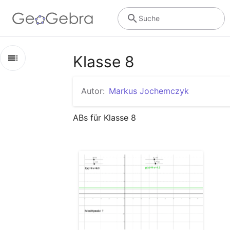
Suche
Klasse 8
Kapitel
Autor:
Markus Jochemczyk
Klasse 8
ABs für Klasse 8 
Lineare Funktionen - Schnitt zweier Geraden