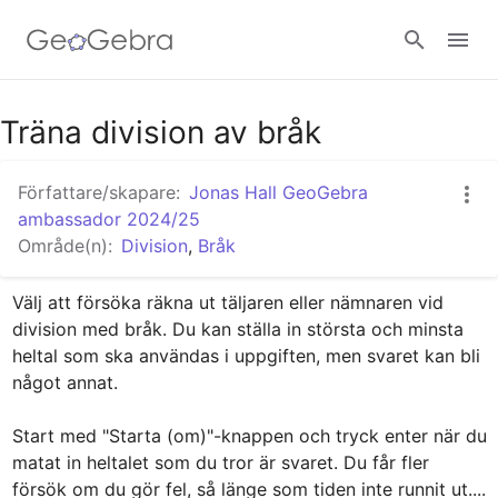
Google Classroom - Interaktiva lektioner
Träna division av bråk
Författare/skapare:
Jonas Hall GeoGebra
GeoGebra Classroom - Interaktiva lektioner
ambassador 2024/25
Område(n):
Division
,
Bråk
Logga in
Välj att försöka räkna ut täljaren eller nämnaren vid 
division med bråk. Du kan ställa in största och minsta 
heltal som ska användas i uppgiften, men svaret kan bli 
något annat. 

Start med "Starta (om)"-knappen och tryck enter när du 
matat in heltalet som du tror är svaret. Du får fler 
försök om du gör fel, så länge som tiden inte runnit ut.... 
