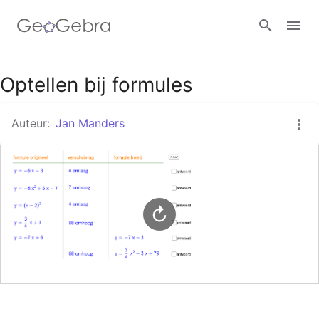
Google Classroom
Optellen bij formules
Auteur:
Jan Manders
GeoGebra Klaslokaal
Aanmelden