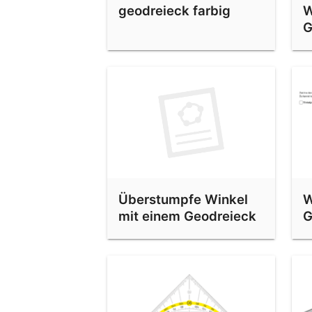
geodreieck farbig
W
Geodreieck
G
V
Geodreieck
a
Winkel zeichnen
Winkel zeichnen
Winkel messen
Übung: Winkel zeichnen
Überstumpfe Winkel
W
mit einem Geodreieck
G
messen - realmath.de