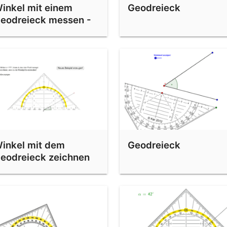
inkel mit einem
Geodreieck
eodreieck messen -
eranschaulischung
uf realmath.de
inkel mit dem
Geodreieck
eodreieck zeichnen