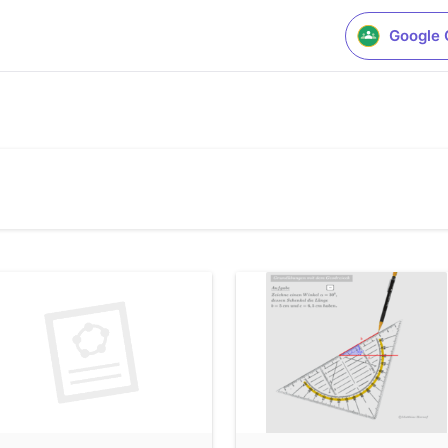
Google 
schung auf realmath.de
 realmath.de