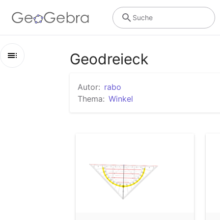
Suche
Geodreieck
Kapitel
Autor:
rabo
Geodreieck
Thema:
Winkel
geodreieck farbig
Winkel mit einem Geodreieck messen - Veranschauli
Geodreieck
Geodreieck
Überstumpfe Winkel mit einem Geodreieck messen -
Winkel mit dem Geodreieck zeichnen