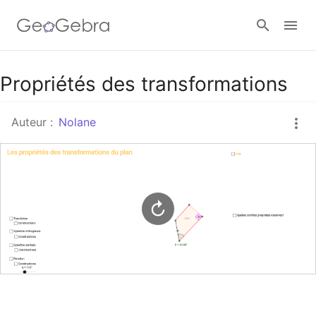
Google Classroom
Propriétés des transformations
Auteur :
Nolane
Classe GeoGebra
Se connecter