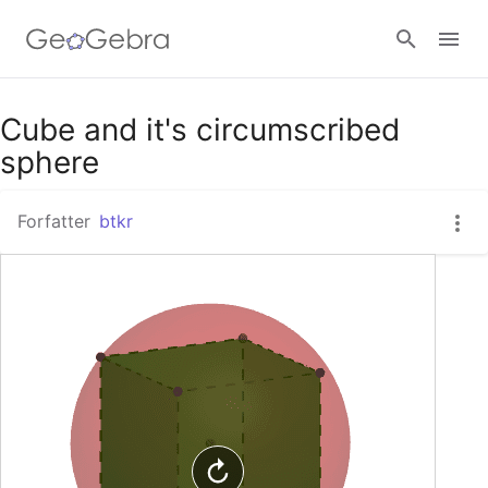
Google Classroom
Cube and it's circumscribed
sphere
GeoGebra Classroom
Forfatter
btkr
Log ind